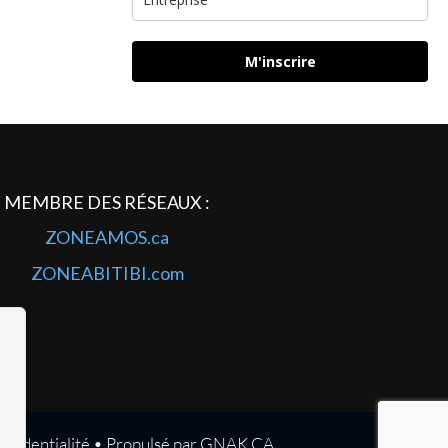
M'inscrire
MEMBRE DES RÉSEAUX :
ZONEAMOS.ca
ZONEABITIBI.com
onfidentialité
• Propulsé par
GNAK.CA