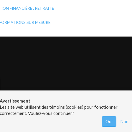
TION FINANCIÈRE : RETRAITE
FORMATIONS SUR MESURE
Avertissement
Les site web utilisent des témoins (cookies) pour fonctionner
correctement. Voulez-vous continuer?
Oui
Non
S
•
Contactez-nous
•
Catégories
•
Plan du site
•
Politique de c